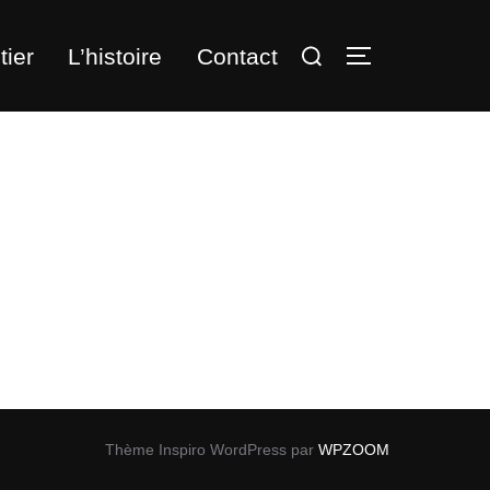
Rechercher :
tier
L’histoire
Contact
PERMUTER L
Thème Inspiro WordPress par
WPZOOM