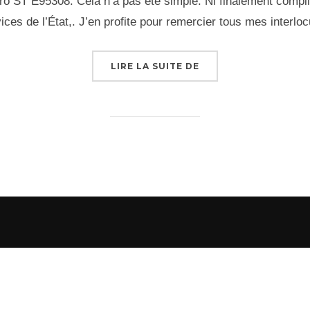
o ST E95308. Cela n’a pas été simple. Ni finalement compli
ices de l’État,. J’en profite pour remercier tous mes interlo
« ST E95308 »
LIRE LA SUITE DE