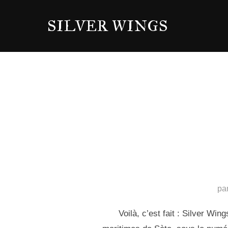
Aller
SILVER WINGS
au
contenu
pa
Voilà, c’est fait : Silver W