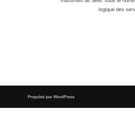
maritimes de Sète, sous le numér
logique des serv
Propulsé par WordPress