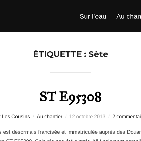
Sur l’eau
Au chan
ÉTIQUETTE :
Sète
ST E95308
Publié
r
Les Cousins
Au chantier
12 octobre 2013
2 commentai
le
ings est désormais francisée et immatriculée auprès des Doua