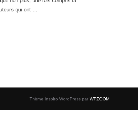
qué non plus, une fois compris la
cuteurs qui ont …
Thème Inspiro WordPress par
WPZOOM